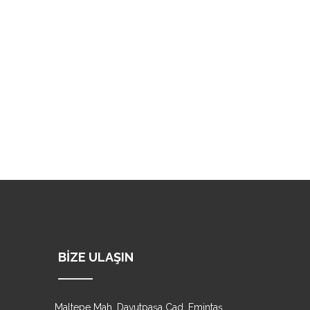
BIZE ULAŞIN
Maltepe Mah. Davutpaşa Cad. Emintaş