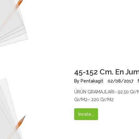
45-152 Cm. En Ju
By
Pentakagit
02/08/2017
ÜRÜN GRAMAJLARI– 92,50 Gr/M
Gr/M2– 220 Gr/M2
İncele...