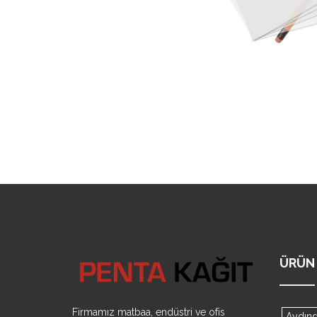
ÜRÜN 
Firmamız matbaa, endüstri ve ofis
Aydınge