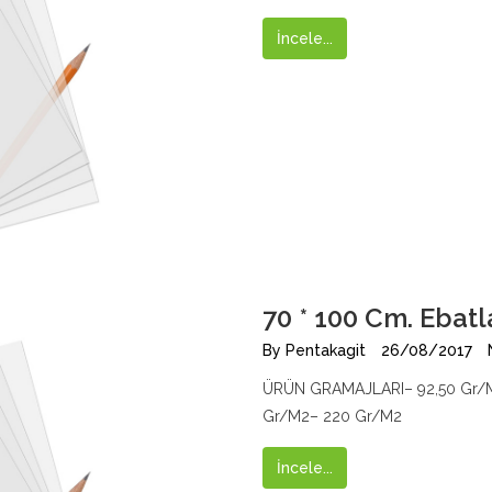
İncele...
70 * 100 Cm. Ebat
By
Pentakagit
26/08/2017
ÜRÜN GRAMAJLARI– 92,50 Gr/M
Gr/M2– 220 Gr/M2
İncele...