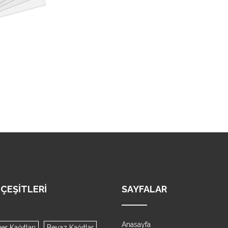
ÇEŞITLERI
SAYFALAR
Anasayfa
r Kağıtları
Beyaz Kağıtlar